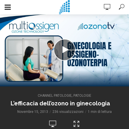
,
CHANNEL PATOLOGIE
PATOLOGIE
L’efficacia dell’ozono in ginecologia
Novembre 15, 2013
236 visualizzazioni
1 min di lettura