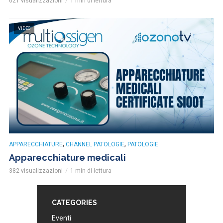
621 visualizzazioni
1 min di lettura
VIDEO
,
,
APPARECCHIATURE
CHANNEL PATOLOGIE
PATOLOGIE
Apparecchiature medicali
382 visualizzazioni
1 min di lettura
CATEGORIES
Eventi