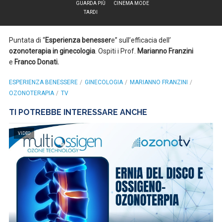
GUARDA PIÙ
CINEMA MODE
TARDI
Puntata di “
Esperienza benesser
e” sull’efficacia dell’
ozonoterapia in ginecologia
. Ospiti i Prof.
Marianno Franzini
e
Franco Donati.
ESPERIENZA BENESSERE
GINECOLOGIA
MARIANNO FRANZINI
OZONOTERAPIA
TV
TI POTREBBE INTERESSARE ANCHE
VIDEO