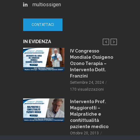
multiossigen
CONTATTACI
IN EVIDENZA
 e
IV Congresso
pia:
Mondiale Ossigeno
 stili di
Ozono Terapia –
Intervento Dott.
Franzini
013
Settembre 24, 2024
zioni
170 visualizzazioni
Intervento Prof.
Maggiorotti –
Malpratiche e
conflittualità
paziente medico
Ottobre 20, 2013