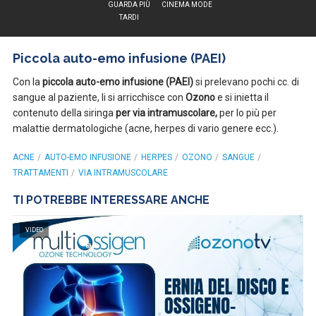
GUARDA PIÙ
CINEMA MODE
TARDI
Piccola auto-emo infusione (PAEI)
Con la
piccola auto-emo infusione (PAEI)
si prelevano pochi cc. di
sangue al paziente, li si arricchisce con
Ozono
e si inietta il
contenuto della siringa
per via intramuscolare,
per lo più per
malattie dermatologiche (acne, herpes di vario genere ecc.).
ACNE
AUTO-EMO INFUSIONE
HERPES
OZONO
SANGUE
TRATTAMENTI
VIA INTRAMUSCOLARE
TI POTREBBE INTERESSARE ANCHE
VIDEO