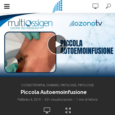
,
,
OZONOTERAPIA
CHANNEL PATOLOGIE
PATOLOGIE
Piccola Autoemoinfusione
Febbraio 4, 2015
621 visualizzazioni
1 min di lettura