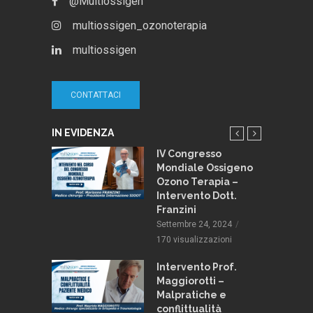
@Multiossigen
multiossigen_ozonoterapia
multiossigen
CONTATTACI
IN EVIDENZA
 e
IV Congresso
pia:
Mondiale Ossigeno
 stili di
Ozono Terapia –
Intervento Dott.
Franzini
013
Settembre 24, 2024
zioni
170 visualizzazioni
Intervento Prof.
Maggiorotti –
Malpratiche e
conflittualità