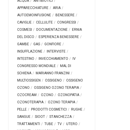
ACQUA
ANTIBIOTICI
APPARECCHIATURE
ARIA
AUTOEMOINFUSIONE
BENESSERE
CAVIGLIE
CELLULITE
CONGRESSI
COSMESI
DOCUMENTAZIONE
ERNIA
DEL DISCO
ESPERIENZA BENESSERE
GAMBE
GAS
GONFIORE
INSUFFLAZIONE
INTERVISTE
INTESTINO
INVECCHIAMENTO
IV
CONGRESSO MONDIALE
MAL DI
SCHIENA
MARIANNO FRANZINI
MULTIOSSIGEN
OSSIGENO
OSSIGENO
OZONO
OSSIGENO OZONO TERAPIA
OZOCREAM
OZONO
OZONOPATIA
OZONOTERAPIA
OZONO TERAPIA
PELLE
PRODOTTI COSMETICI
RUGHE
SANGUE
SIOOT
STANCHEZZA
TRATTAMENTI
TUBE
TV
UTERO