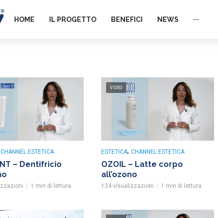
HOME
IL PROGETTO
BENEFICI
NEWS
···
VIDEO
,
,
CHANNEL ESTETICA
ESTETICA
CHANNEL ESTETICA
T – Dentifricio
OZOIL – Latte corpo
no
all’ozono
izzazioni
1 min di lettura
124 visualizzazioni
1 min di lettura