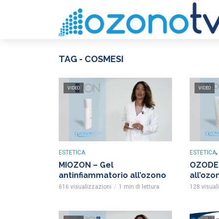
TAG - COSMESI
VIDEO
VIDEO
ESTETICA
ESTETICA
MIOZON – Gel
OZODEN
antinfiammatorio all’ozono
all’ozo
616 visualizzazioni
1 min di lettura
128 visual