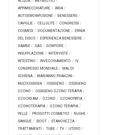
ACQUA
ANTIBIOTICI
APPARECCHIATURE
ARIA
AUTOEMOINFUSIONE
BENESSERE
CAVIGLIE
CELLULITE
CONGRESSI
COSMESI
DOCUMENTAZIONE
ERNIA
DEL DISCO
ESPERIENZA BENESSERE
GAMBE
GAS
GONFIORE
INSUFFLAZIONE
INTERVISTE
INTESTINO
INVECCHIAMENTO
IV
CONGRESSO MONDIALE
MAL DI
SCHIENA
MARIANNO FRANZINI
MULTIOSSIGEN
OSSIGENO
OSSIGENO
OZONO
OSSIGENO OZONO TERAPIA
OZOCREAM
OZONO
OZONOPATIA
OZONOTERAPIA
OZONO TERAPIA
PELLE
PRODOTTI COSMETICI
RUGHE
SANGUE
SIOOT
STANCHEZZA
TRATTAMENTI
TUBE
TV
UTERO