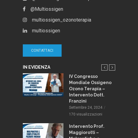
@Multiossigen
multiossigen_ozonoterapia
multiossigen
CONTATTACI
IN EVIDENZA
 e
IV Congresso
pia:
Mondiale Ossigeno
 stili di
Ozono Terapia –
Intervento Dott.
Franzini
013
Settembre 24, 2024
zioni
170 visualizzazioni
Intervento Prof.
Maggiorotti –