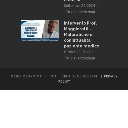
Settembre 24, 2024
zioni
170 visualizzazioni
Intervento Prof.
Maggiorotti –
Malpratiche e
conflittualità
paziente medico
Ottobre 20, 2013
137 visualizzazioni
© 2024 OZONOTV.IT - TUTTI I DIRITTI SONO RISERVATI |
PRIVACY
POLICY