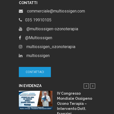
CONTATTI
commerciale@multiossigen.com
035 19910105
@multiossigen-ozonoterapia
@Multiossigen
multiossigen_ozonoterapia
multiossigen
CONTATTACI
IN EVIDENZA
 e
IV Congresso
pia:
Mondiale Ossigeno
 stili di
Ozono Terapia –
Intervento Dott.
Franzini
013