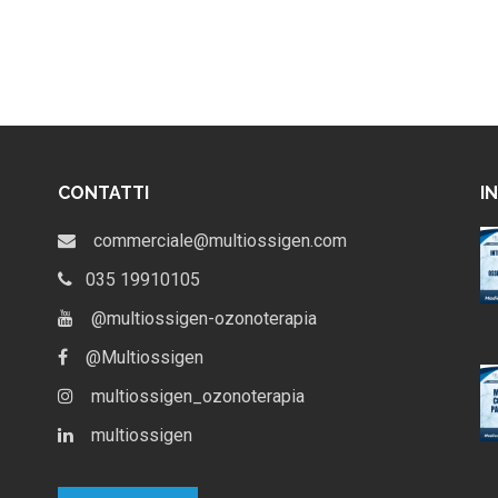
CONTATTI
I
ndiale
Anti-Aging e ozonoterapia:
commerciale@multiossigen.com
Terapia –
benessere e stili di vita
Franzini
035 19910105
Maggio 16, 2013
51 visualizzazioni
@multiossigen-ozonoterapia
@Multiossigen
Maggiorotti –
flittualità
multiossigen_ozonoterapia
multiossigen