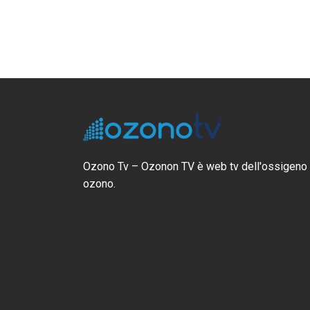
IV Congresso Mo
Ossigeno Ozono 
Ozono Tv – Ozonon TV è web tv dell'ossigeno
Intervento Dott. 
ozono.
Settembre 24, 2024
170 visualizzazioni
Intervento Prof. 
Malpratiche e con
paziente medico
Ottobre 20, 2013
137 visualizzazioni