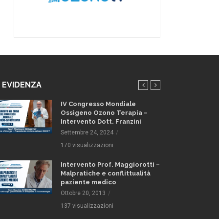
N EVIDENZA
IV Congresso Mondiale
Ossigeno Ozono Terapia –
Intervento Dott. Franzini
Settembre 24, 2024
170 visualizzazioni
Intervento Prof. Maggiorotti –
Malpratiche e conflittualità
paziente medico
Ottobre 20, 2013
137 visualizzazioni