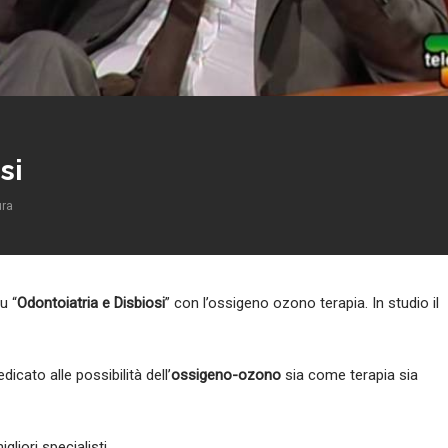
si
ura
u “
Odontoiatria e Disbiosi
” con l’ossigeno ozono terapia. In studio il
icato alle possibilità dell’
ossigeno-ozono
sia come terapia sia
gliori specialisti.