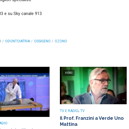
 83 e su Sky canale 913.
I
ODONTOIATRIA
OSSIGENO
OZONO
VIDEO
,
TV E RADIO
TV
Il Prof. Franzini a Verde Uno
RADIO
Mattina