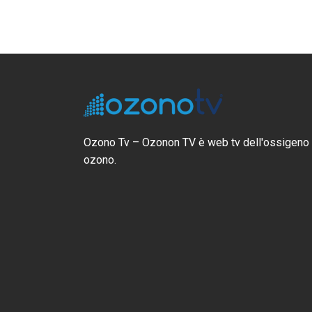
IV Congresso Mo
Ossigeno Ozono 
Ozono Tv – Ozonon TV è web tv dell'ossigeno
Intervento Dott. 
ozono.
Settembre 24, 2024
170 visualizzazioni
Intervento Prof. 
Malpratiche e con
paziente medico
Ottobre 20, 2013
137 visualizzazioni