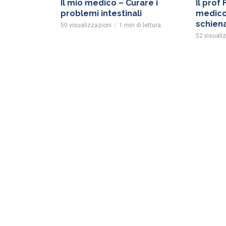
Il mio medico – Curare i
Il prof 
problemi intestinali
medico”
schien
50 visualizzazioni
1 min di lettura
52 visuali