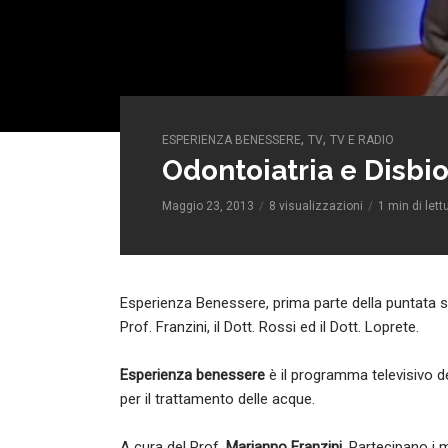
,
,
ESPERIENZA BENESSERE
TV
TV E RADIO
Odontoiatria e Disbio
Maggio 23, 2013
8 visualizzazioni
1 min di lett
Esperienza Benessere, prima parte della puntata s
Prof. Franzini, il Dott. Rossi ed il Dott. Loprete.
Esperienza benessere
è il programma televisivo ded
per il trattamento delle acque.
A cura del Prof.
Marianno Franzini
. Partecipano i mi