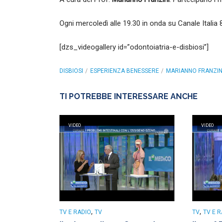
Ogni mercoledì alle 19.30 in onda su Canale Italia
[dzs_videogallery id=”odontoiatria-e-disbiosi”]
DISBIOSI
ESPERIENZA BENESSERE
MARIANNO FRANZIN
TI POTREBBE INTERESSARE ANCHE
VIDEO
VIDEO
,
,
TV E RADIO
TV
TV
TV E 