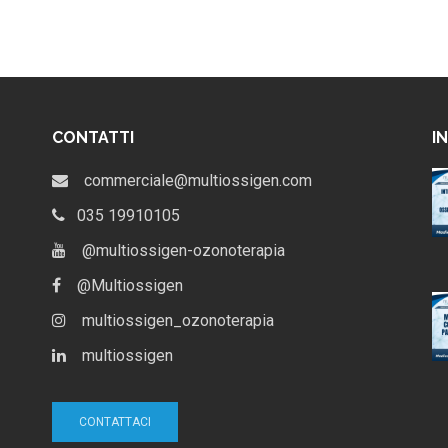
CONTATTI
I
ndiale
Anti-Aging e ozonoterapia:
commerciale@multiossigen.com
Terapia –
benessere e stili di vita
Franzini
035 19910105
Maggio 16, 2013
51 visualizzazioni
@multiossigen-ozonoterapia
@Multiossigen
Maggiorotti –
flittualità
multiossigen_ozonoterapia
multiossigen
CONTATTACI