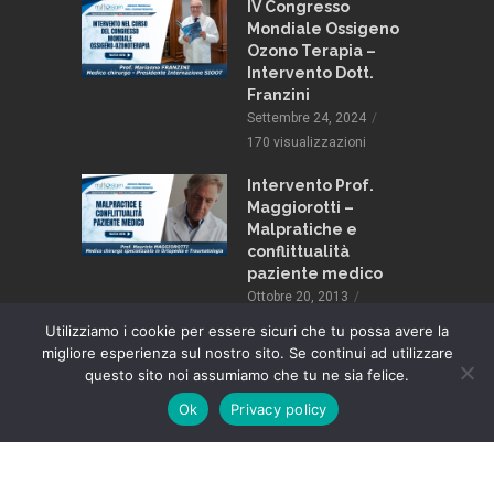
 e
IV Congresso
pia:
Mondiale Ossigeno
 stili di
Ozono Terapia –
Intervento Dott.
Franzini
013
Settembre 24, 2024
zioni
170 visualizzazioni
Intervento Prof.
Maggiorotti –
Malpratiche e
conflittualità
paziente medico
Ottobre 20, 2013
137 visualizzazioni
Utilizziamo i cookie per essere sicuri che tu possa avere la
migliore esperienza sul nostro sito. Se continui ad utilizzare
questo sito noi assumiamo che tu ne sia felice.
© 2024 OZONOTV.IT - TUTTI I DIRITTI SONO RISERVATI |
PRIVACY
Ok
Privacy policy
POLICY