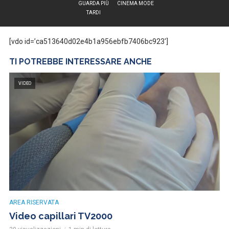
GUARDA PIÙ
CINEMA MODE
TARDI
[vdo id=’ca513640d02e4b1a956ebfb7406bc923′]
TI POTREBBE INTERESSARE ANCHE
VIDEO
AREA RISERVATA
Video capillari TV2000