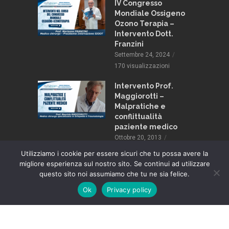
 e
IV Congresso
pia:
Mondiale Ossigeno
 stili di
Ozono Terapia –
Intervento Dott.
Franzini
013
Settembre 24, 2024
zioni
170 visualizzazioni
Intervento Prof.
Maggiorotti –
Malpratiche e
conflittualità
paziente medico
Ottobre 20, 2013
137 visualizzazioni
Utilizziamo i cookie per essere sicuri che tu possa avere la
migliore esperienza sul nostro sito. Se continui ad utilizzare
questo sito noi assumiamo che tu ne sia felice.
© 2024 OZONOTV.IT - TUTTI I DIRITTI SONO RISERVATI |
PRIVACY
Ok
Privacy policy
POLICY