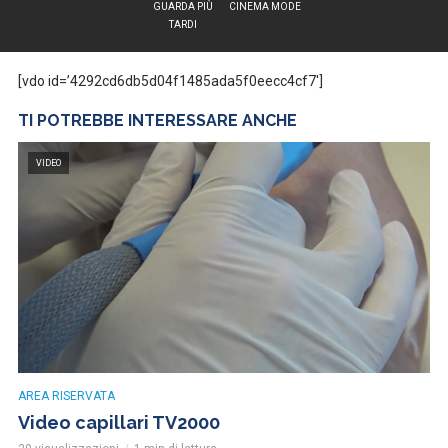
GUARDA PIÙ
CINEMA MODE
TARDI
[vdo id=’4292cd6db5d04f1485ada5f0eecc4cf7′]
TI POTREBBE INTERESSARE ANCHE
VIDEO
AREA RISERVATA
Video capillari TV2000